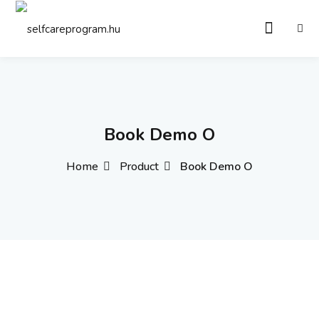
Sign in
Sign up
Sign in
Don’t have an account?
Sign up
Book Demo O
Home
Product
Book Demo O
Remember me
Lost your password?