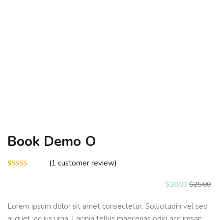
Sign up
Already have an account?
Sign in
Book Demo O
(
1
customer review)
Rated
1
5.00
out of 5
$
20
.00
$
25
.00
based on
customer
rating
Lorem ipsum dolor sit amet consectetur. Sollicitudin vel sed
aliquet iaculis urna. Lacinia tellus maecenas odio accumsan